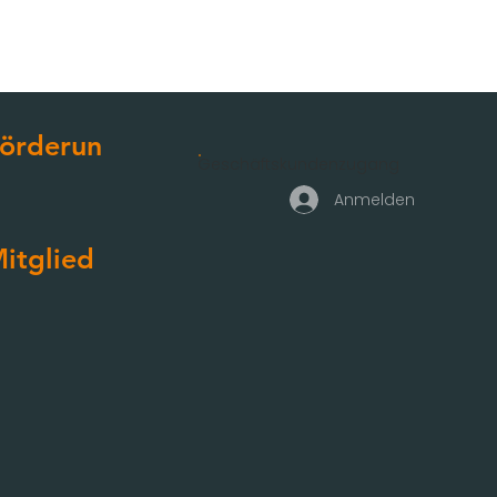
örderun
Geschäftskundenzugang
g
Anmelden
itglied