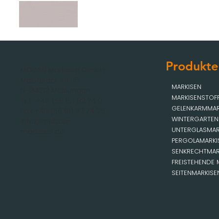
Produkte
MOBAU Markisen GmbH
Malsfelder Str. 15
MARKISEN
D-34212 Melsungen
MARKISENSTOF
Tel.: +49 (56 61) 92 74 0
GELENKARMMAR
Fax +49 (56 61) 92 74 29
WINTERGARTEN
info@mobau-
UNTERGLASMAR
markisen.de
PERGOLAMARKI
SENKRECHTMAR
FREISTEHENDE 
SEITENMARKISE