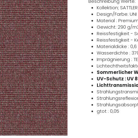
Beschreibung Werte:
Kollektion; SATTLE
Design/Farbe: UNI 
Material : Premiu
Gewicht: 290 g/m
Reissfestigkeit - 
Reissfestigkeit - 
Materialdicke : 0
Wasserdichte : 3
Imprägnierung : T
Lichtechtheitsfakto
Sommerlicher W
UV-Schutz : UV 
Lichttransmissio
Strahlungstransmi
Strahlungsreflexio
Strahlungsabsorpt
gtot : 0,05