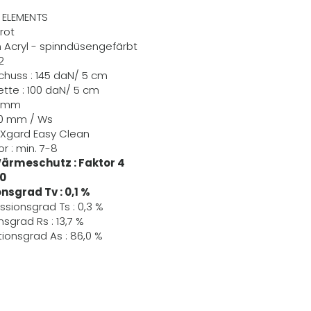
R ELEMENTS
rot
m Acryl - spinndüsengefärbt
2
Schuss : 145 daN/ 5 cm
Kette : 100 daN/ 5 cm
,6 mm
70 mm / Ws
EXgard Easy Clean
r : min. 7-8
ärmeschutz : Faktor 4
80
nsgrad Tv : 0,1 %
ssionsgrad Ts : 0,3 %
nsgrad Rs : 13,7 %
ionsgrad As : 86,0 %