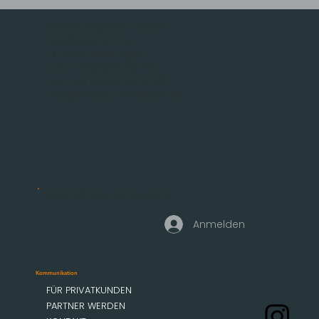
MOBAU Markisen GmbH
Malsfelder Str. 15
D-34212 Melsungen
Tel.: +49 (56 61) 92 74 0
Fax +49 (56 61) 92 74 29
info@mobau-markisen.de
Geschäftskundenzugang
Anmelden
Kommunikation
FÜR PRIVATKUNDEN
PARTNER WERDEN