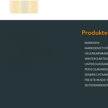
Produkte
MOBAU Markisen GmbH
Malsfelder Str. 15
MARKISEN
D-34212 Melsungen
MARKISENSTOF
Tel.: +49 (56 61) 92 74 0
GELENKARMMAR
Fax +49 (56 61) 92 74 29
WINTERGARTEN
info@mobau-
UNTERGLASMAR
markisen.de
PERGOLAMARKI
SENKRECHTMAR
FREISTEHENDE 
SEITENMARKISE