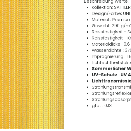
Beschreibung Werte:
Kollektion; SATTLE
Design/Farbe: UNI
Material : Premiu
Gewicht: 290 g/m
Reissfestigkeit - 
Reissfestigkeit - 
Materialdicke : 0
Wasserdichte : 3
Imprägnierung : T
Lichtechtheitsfakto
Sommerlicher W
UV-Schutz : UV 
Lichttransmissio
Strahlungstransmi
Strahlungsreflexio
Strahlungsabsorpt
gtot : 0,13