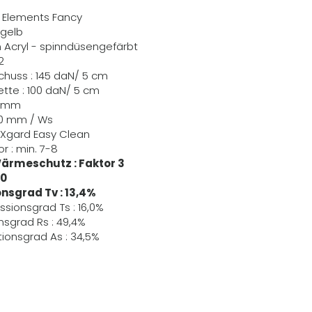
R Elements Fancy
 gelb
m Acryl - spinndüsengefärbt
2
Schuss : 145 daN/ 5 cm
Kette : 100 daN/ 5 cm
,6 mm
70 mm / Ws
EXgard Easy Clean
r : min. 7-8
ärmeschutz : Faktor 3
40
nsgrad Tv : 13,4%
ssionsgrad Ts : 16,0%
nsgrad Rs : 49,4%
ionsgrad As : 34,5%