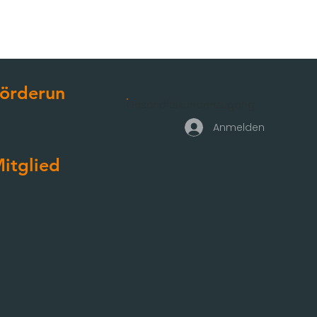
örderun
Geschäftskundenzugang
g
Anmelden
itglied