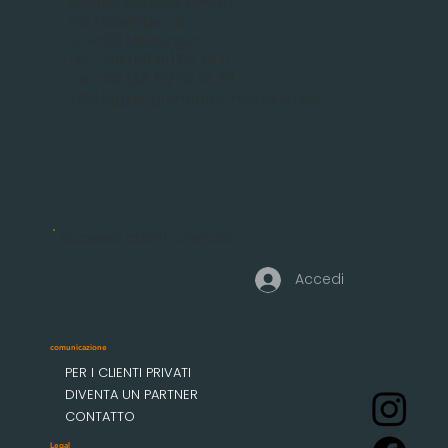
MOBAU Awnings GmbH
Via Malsfelder 15
D-34212 Melsungen
Tel.: +49 (56 61) 92 74 0
Fax +49 (56 61) 92 74 29
info(aggiungi)mobau-markisen.de
Accesso clienti aziendali
Accedi
comunicazione
PER I CLIENTI PRIVATI
DIVENTA UN PARTNER
CONTATTO
Legal