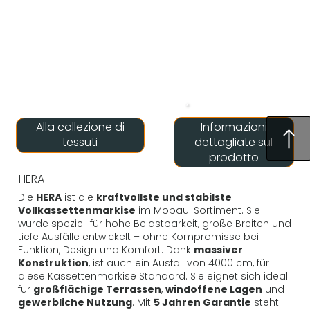
Informazioni
Alla collezione di
dettagliate sul
tessuti
prodotto
HERA
Die
HERA
ist die
kraftvollste und stabilste
Vollkassettenmarkise
im Mobau-Sortiment. Sie
wurde speziell für hohe Belastbarkeit, große Breiten und
tiefe Ausfälle entwickelt – ohne Kompromisse bei
Funktion, Design und Komfort. Dank
massiver
Konstruktion
, ist auch ein Ausfall von 4000 cm, für
diese Kassettenmarkise Standard. Sie eignet sich ideal
für
großflächige Terrassen
,
windoffene Lagen
und
gewerbliche Nutzung
. Mit
5 Jahren Garantie
steht