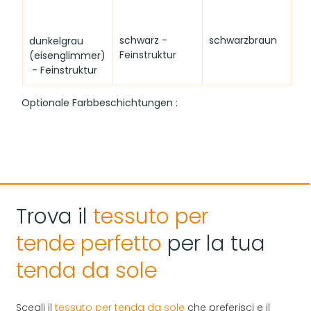
schwarz - 
schwarzbraun
dunkelgrau 
Feinstruktur
(eisenglimmer)
 - Feinstruktur 
Optionale Farbbeschichtungen :
Trova il
tessuto per
Hinweis zur Farbdarstellung:
 Bitte beachten Sie, dass 
tende
perfetto
per la tua
die hier gezeigten Farben je nach Bildschirmeinstellung 
von den Originalfarbtönen abweichen können.
tenda da sole
Scegli il
tessuto per tenda da sole
che preferisci e il