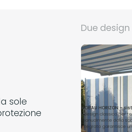
Due design 
a sole
MOBAU HORIZON – sist
 protezione
Il design classico per te
manualmente dalla scat
integrato garantisce un 