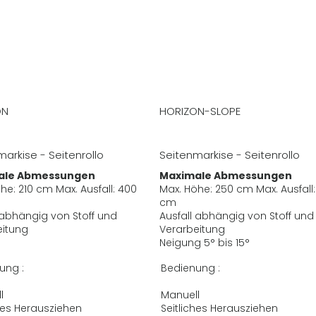
ON
HORIZON-SLOPE
arkise - Seitenrollo
Seitenmarkise - Seitenrollo
ale Abmessungen
Maximale Abmessungen
he: 210 cm Max. Ausfall: 400
Max. Höhe: 250 cm Max. Ausfall
cm
 abhängig von Stoff und
Ausfall abhängig von Stoff und
eitung
Verarbeitung
Neigung 5° bis 15°
ung :
Bedienung :
ll
Manuell
ches Herausziehen
Seitliches Herausziehen