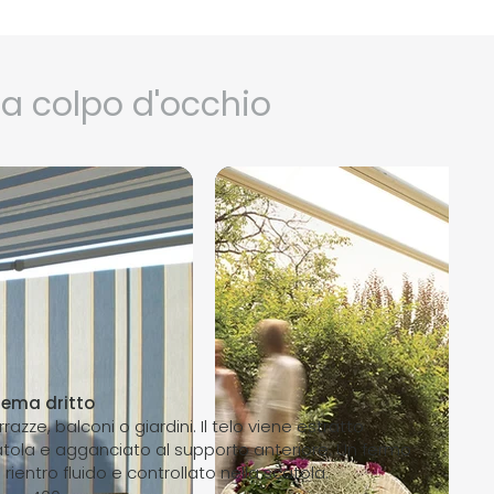
a colpo d'occhio
ema dritto
rrazze, balconi o giardini. Il telo viene estratto
ola e agganciato al supporto anteriore. Un fermo
rientro fluido e controllato nella scatola.