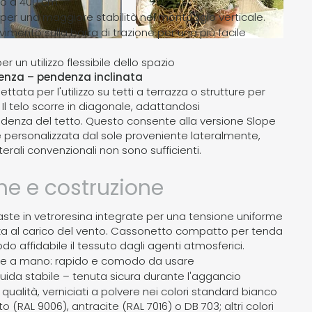
no a 400 cm
i per una maggiore stabilità nel montaggio verticale.
avimento sulla barra di trazione per una più facile
er un utilizzo flessibile dello spazio
nza – pendenza inclinata
tata per l'utilizzo su tetti a terrazza o strutture per
 Il telo scorre in diagonale, adattandosi
denza del tetto. Questo consente alla versione Slope
ne personalizzata dal sole proveniente lateralmente,
rali convenzionali non sono sufficienti.
ne e costruzione
aste in vetroresina integrate per una tensione uniforme
nza al carico del vento. Cassonetto compatto per tenda
o affidabile il tessuto dagli agenti atmosferici.
e a mano: rapido e comodo da usare
guida stabile – tenuta sicura durante l'aggancio
lta qualità, verniciati a polvere nei colori standard bianco
o (RAL 9006), antracite (RAL 7016) o DB 703; altri colori