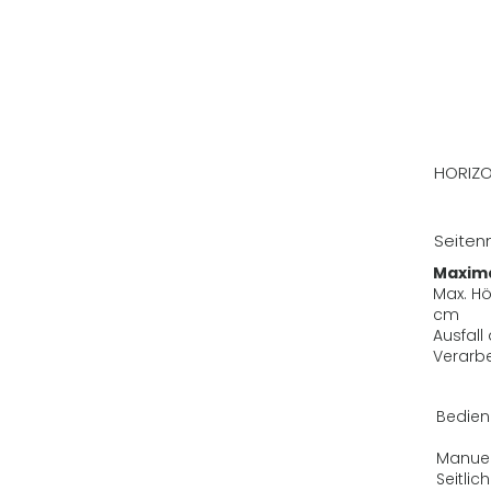
HORIZ
Seitenm
Maxim
Max. Hö
cm
Ausfall
Verarb
Bedien
Manue
Seitli