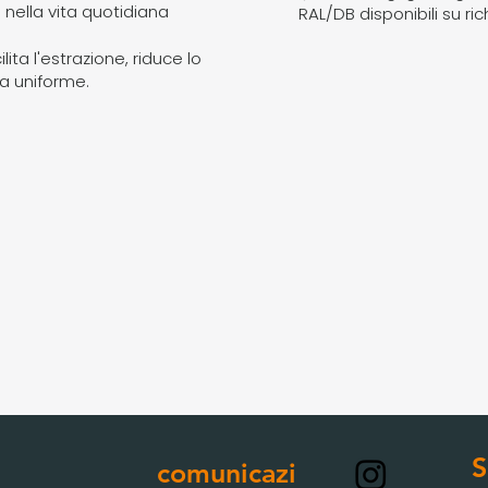
nella vita quotidiana
RAL/DB disponibili su ric
lita l'estrazione, riduce lo
da uniforme.
S
comunicazi