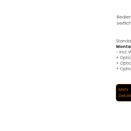
Bedien
seitli
Standa
Montag
- incl.
+ Opti
+ Opti
+ Opti
Mehr
Detail