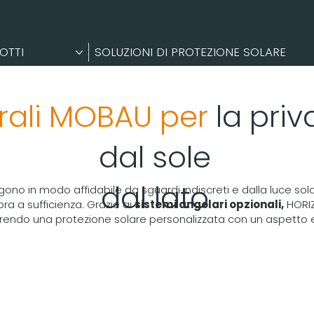
OTTI
SOLUZIONI DI PROTEZIONE SOLARE
erali MOBAU per
la priv
dal sole
dal lato
 in modo affidabile da sguardi indiscreti e dalla luce solare
a a sufficienza. Grazie ai
sistemi angolari opzionali,
HORIZ
offrendo una protezione solare personalizzata con un aspetto 