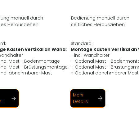
ung manuell durch
Bedienung manuell durch
ches Herausziehen
seitliches Herausziehen
rd:
Standard:
e Kasten vertikal an Wand:
Montage Kasten vertikal an
 Wandhalter
- incl. Wandhalter
onal Mast - Bodenmontage
+ Optional Mast - Bodenmont
onal Mast - Brüstungsmontage
+ Optional Mast - Brüstungs
onal abnehmbarer Mast
+ Optional abnehmbarer Mast
Mehr
s
Details