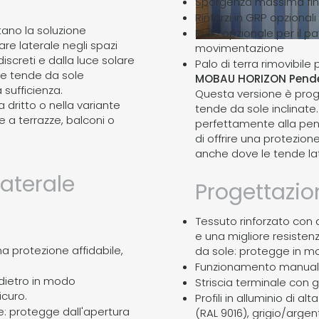
Sporgenza massima fi
Rinforzi in GRP opzional
ano la soluzione
Rullo opzionale per il p
re laterale negli spazi
movimentazione
iscreti e dalla luce solare
Palo di terra rimovibile p
le tende da sole
MOBAU HORIZON Pende
sufficienza.
Questa versione è proget
a dritto o nella variante
tende da sole inclinate.
 a terrazze, balconi o
perfettamente alla pen
di offrire una protezio
anche dove le tende late
laterale
Progettazio
Tessuto rinforzato con 
e una migliore resiste
 protezione affidabile,
da sole: protegge in mod
Funzionamento manual
ndietro in modo
Striscia terminale con 
icuro.
Profili in alluminio di a
ne: protegge dall'apertura
(RAL 9016), grigio/argent