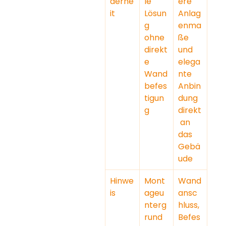
derhe
le 
ere 
it
Lösun
Anlag
g 
enma
ohne 
ße 
direkt
und 
e 
elega
Wand
nte 
befes
Anbin
tigun
dung 
g
direkt
 an 
das 
Gebä
ude
Hinwe
Mont
Wand
is
ageu
ansc
nterg
hluss, 
rund 
Befes