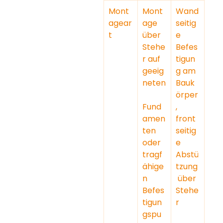
Mont
Mont
Wand
agear
age 
seitig
t
über 
e 
Stehe
Befes
r auf 
tigun
geeig
g am 
neten
Bauk
örper
Fund
, 
amen
front
ten 
seitig
oder 
e 
tragf
Abstü
ähige
tzung
n 
 über 
Befes
Stehe
tigun
r
gspu