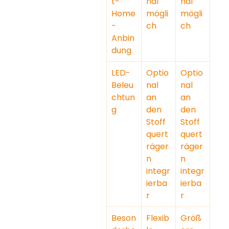
t-
nal 
nal 
Home
mögli
mögli
-
ch
ch
Anbin
dung
LED-
Optio
Optio
Beleu
nal 
nal 
chtun
an 
an 
g
den 
den 
Stoff
Stoff
quert
quert
räger
räger
n 
n 
integr
integr
ierba
ierba
r
r
Beson
Flexib
Größ