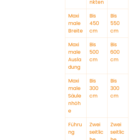
nkten
Maxi
Bis 
Bis 
male 
450 
550 
Breite
cm
cm
Maxi
Bis 
Bis 
male 
500 
600 
Ausla
cm
cm
dung
Maxi
Bis 
Bis 
male 
300 
300 
Säule
cm
cm
nhöh
e
Führu
Zwei 
Zwei 
ng
seitlic
seitlic
he 
he 