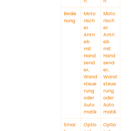
n
n
Bedie
Moto
Moto
nung
risch
risch
er 
er 
Antri
Antri
eb 
eb 
mit 
mit 
Hand
Hand
send
send
er, 
er, 
Wand
Wand
steue
steue
rung 
rung 
oder 
oder 
Auto
Auto
matik
matik
Smar
Optio
Optio