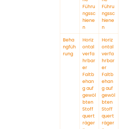
Führu
Führu
ngssc
ngssc
hiene
hiene
n
n
Beha
Horiz
Horiz
ngfüh
ontal 
ontal 
rung
verfa
verfa
hrbar
hrbar
er 
er 
Faltb
Faltb
ehan
ehan
g auf 
g auf 
gewöl
gewöl
bten 
bten 
Stoff
Stoff
quert
quert
räger
räger