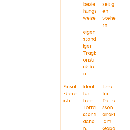
bezie
seitig
hungs
en 
weise
Stehe
rn
eigen
ständ
iger 
Tragk
onstr
uktio
n
Einsat
Ideal 
Ideal 
zbere
für 
für 
ich
freie 
Terra
Terra
ssen 
ssenfl
direkt
äche
 am 
n, 
Gebä