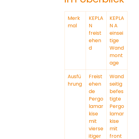
Merk
KEPLA
KEPLA
mal
N 
N A 
freist
einsei
ehen
tige 
d
Wand
mont
age
Ausfü
Freist
Wand
hrung
ehen
seitig 
de 
befes
Pergo
tigte 
lamar
Pergo
kise 
lamar
mit 
kise 
vierse
mit 
itiger 
front