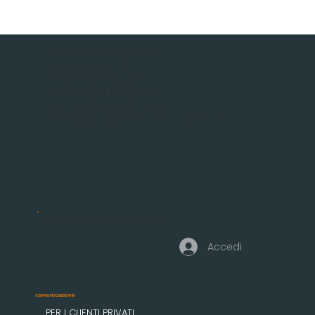
MOBAU Awnings GmbH
Via Malsfelder 15
D-34212 Melsungen
Tel.: +49 (56 61) 92 74 0
Fax +49 (56 61) 92 74 29
info(aggiungi)mobau-markisen.de
Accesso clienti aziendali
Accedi
comunicazione
PER I CLIENTI PRIVATI