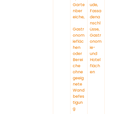
Garte
ude, 
nber
Fassa
eiche,
dena
nschl
Gastr
üsse, 
onom
Gastr
iefläc
onom
hen 
ie- 
oder 
und 
Berei
Hotel
che 
fläch
ohne 
en
geeig
nete 
Wand
befes
tigun
g