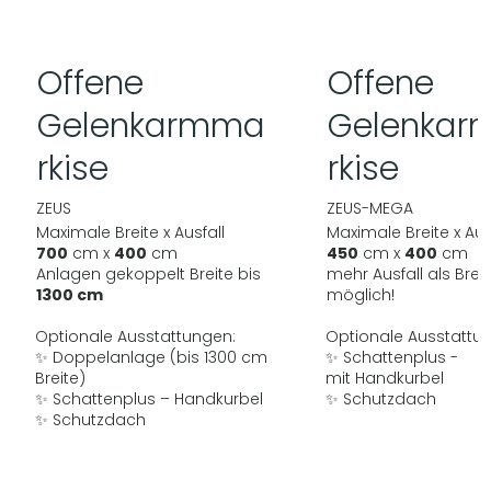
Offene
Offene
Gelenkarmma
Gelenka
rkise
rkise
ZEUS
ZEUS-MEGA
Maximale Breite x Ausfall
Maximale Breite x Aus
700
cm x
400
cm
450
cm x
400
cm
Anlagen gekoppelt Breite bis
mehr Ausfall als Breit
1300 cm
möglich!
Optionale Ausstattungen:
Optionale Ausstattu
✨ Doppelanlage (bis 1300 cm
✨ Schattenplus -
Breite)
mit Handkurbel
✨ Schattenplus – Handkurbel
✨ Schutzdach
✨ Schutzdach