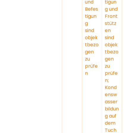
und 
tigun
Befes
g und 
tigun
Front
g 
stütz
sind 
en 
objek
sind 
tbezo
objek
gen 
tbezo
zu 
gen 
prüfe
zu 
n
prüfe
n; 
Kond
ensw
asser
bildun
g auf 
dem 
Tuch 