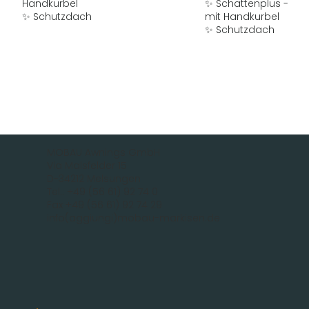
Handkurbel
✨ Schattenplus -
✨ Schutzdach
mit Handkurbel
✨ Schutzdach
MOBAU Awnings GmbH
Via Malsfelder 15
D-34212 Melsungen
Tel.: +49 (56 61) 92 74 0
Fax +49 (56 61) 92 74 29
info(aggiungi)mobau-markisen.de