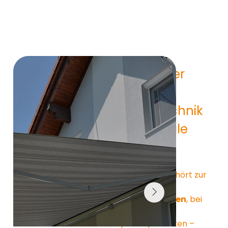
Konstruktiver 
Aufbau – 
Tragrohrtechnik 
für maximale 
Stabilität
Die ZEUS Hülse gehört zur 
Familie der 
Tragrohrmarkisen
, bei 
denen sämtliche 
Hauptkomponenten – 