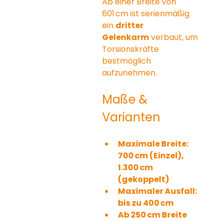
Ab einer Breite von 
601 cm ist serienmäßig 
ein 
dritter 
Gelenkarm
 verbaut, um 
Torsionskräfte 
bestmöglich 
aufzunehmen.
Maße & 
Varianten
Maximale Breite: 
700 cm (Einzel), 
1.300 cm 
(gekoppelt)
Maximaler Ausfall: 
bis zu 400 cm
Ab 250 cm Breite 