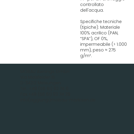
controllato
dell'acqua.
Specifiche tecniche
(tipiche): Materiale
100% acrilico (PAN,
“SPA”), OF 0%,
impermeabile (> 1.000
mm), peso ≈ 275
g/m².
MOBAU Awnings GmbH
Via Malsfelder 15
D-34212 Melsungen
Tel.: +49 (56 61) 92 74 0
Fax +49 (56 61) 92 74 29
info(aggiungi)mobau-markisen.de