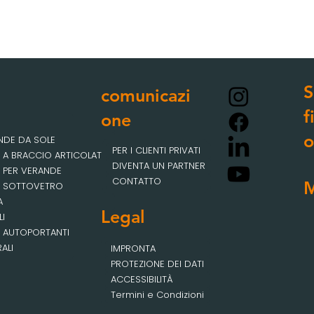
S
comunicazi
f
one
E
o
ENDE DA SOLE
PER I CLIENTI PRIVATI
E A BRACCIO ARTICOLATO
DIVENTA UN PARTNER
 PER VERANDE
CONTATTO
E SOTTOVETRO
A
Legal
LI
E AUTOPORTANTI
RALI
IMPRONTA
PROTEZIONE DEI DATI
ACCESSIBILITÀ
Termini e Condizioni