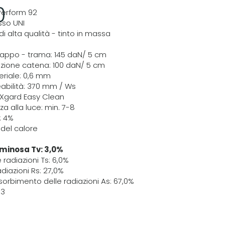
0
 Perform 92
sso UNI
 di alta qualità - tinto in massa
trappo - trama: 145 daN/ 5 cm
razione catena: 100 daN/ 5 cm
riale: 0,6 mm
abilità: 370 mm / Ws
EXgard Easy Clean
za alla luce: min. 7-8
: 4%
 del calore
minosa Tv: 3,0%
 radiazioni Ts: 6,0%
adiazioni Rs: 27,0%
sorbimento delle radiazioni As: 67,0%
03