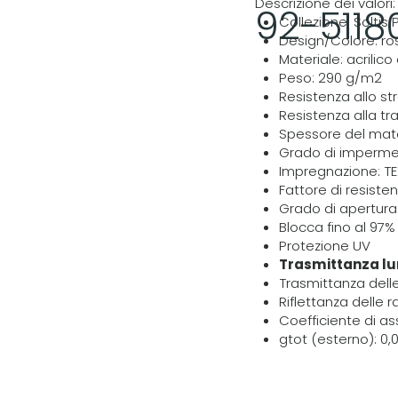
Descrizione dei valori:
92-5118
Collezione; Soltis
Design/Colore: ro
Materiale: acrilico
Peso: 290 g/m2
Resistenza allo s
Resistenza alla t
Spessore del mate
Grado di imperme
Impregnazione: T
Fattore di resisten
Grado di apertura
Blocca fino al 97%
Protezione UV
Trasmittanza lu
Trasmittanza delle
Riflettanza delle r
Coefficiente di as
gtot (esterno): 0,