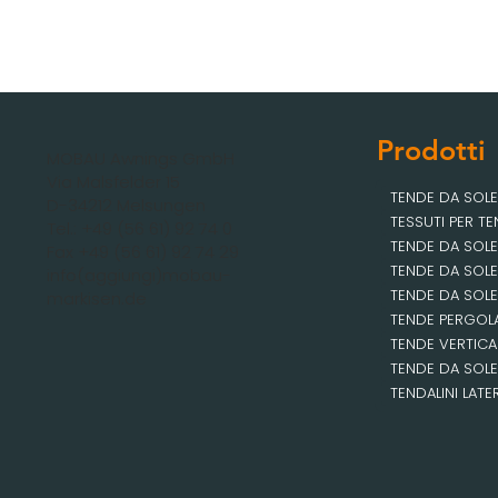
Prodotti
MOBAU Awnings GmbH
Via Malsfelder 15
TENDE DA SOL
D-34212 Melsungen
TESSUTI PER T
Tel.: +49 (56 61) 92 74 0
TENDE DA SOL
Fax +49 (56 61) 92 74 29
TENDE DA SOLE
info(aggiungi)mobau-
TENDE DA SOL
markisen.de
TENDE PERGOL
TENDE VERTICA
TENDE DA SOL
TENDALINI LATE