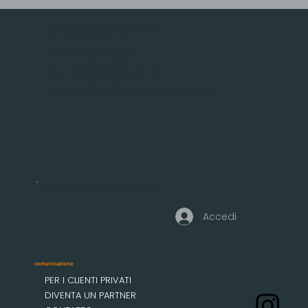
MOBAU Awnings GmbH
Via Malsfelder 15
D-34212 Melsungen
Tel.: +49 (56 61) 92 74 0
Fax +49 (56 61) 92 74 29
info(aggiungi)mobau-markisen.de
Accesso clienti aziendali
Accedi
comunicazione
PER I CLIENTI PRIVATI
DIVENTA UN PARTNER