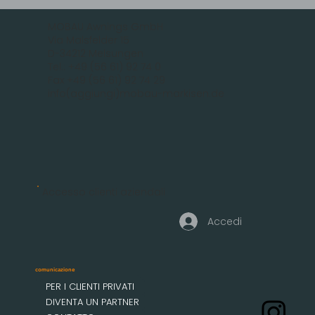
MOBAU Awnings GmbH
Via Malsfelder 15
D-34212 Melsungen
Tel.: +49 (56 61) 92 74 0
Fax +49 (56 61) 92 74 29
info(aggiungi)mobau-markisen.de
Accesso clienti aziendali
Accedi
comunicazione
PER I CLIENTI PRIVATI
DIVENTA UN PARTNER