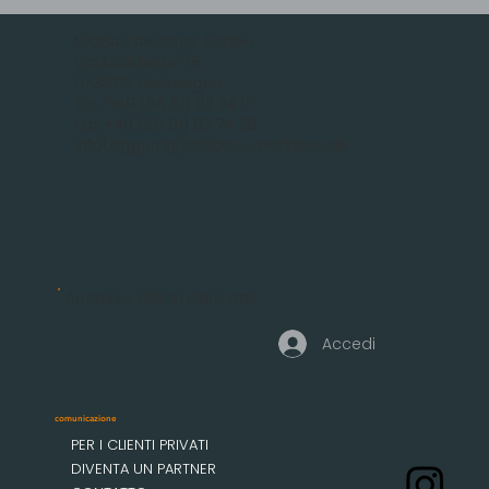
MOBAU Awnings GmbH
Via Malsfelder 15
D-34212 Melsungen
Tel.: +49 (56 61) 92 74 0
Fax +49 (56 61) 92 74 29
info(aggiungi)mobau-markisen.de
Accesso clienti aziendali
Accedi
comunicazione
PER I CLIENTI PRIVATI
DIVENTA UN PARTNER