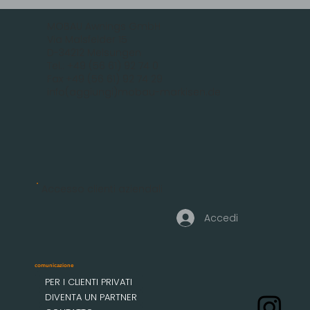
MOBAU Awnings GmbH
Via Malsfelder 15
D-34212 Melsungen
Tel.: +49 (56 61) 92 74 0
Fax +49 (56 61) 92 74 29
info(aggiungi)mobau-markisen.de
Accesso clienti aziendali
Accedi
comunicazione
PER I CLIENTI PRIVATI
DIVENTA UN PARTNER